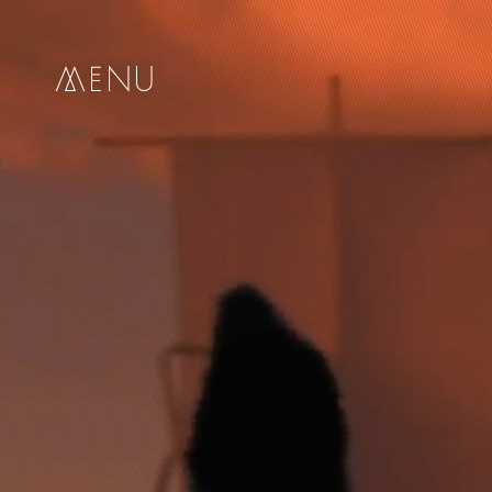
me
nu